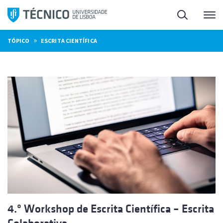
Saltar
Pesquisa
Me
para
o
»
TÓPICO
ESCRITA CIENTÍFICA
conteúdo
4.º Workshop de Escrita Científica – Escrita