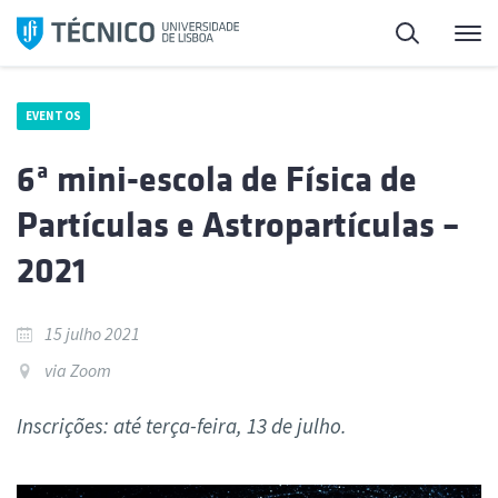
Saltar
Pesquisa
Me
para
o
conteúdo
EVENTOS
6ª mini-escola de Física de
Partículas e Astropartículas –
2021
15 julho 2021
via Zoom
Inscrições: até terça-feira, 13 de julho.