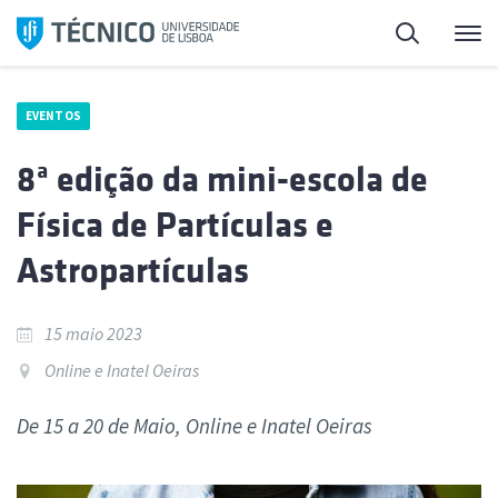
Saltar
Pesquisa
Me
para
o
conteúdo
EVENTOS
8ª edição da mini-escola de
Física de Partículas e
Astropartículas
15 maio 2023
Online e Inatel Oeiras
De 15 a 20 de Maio, Online e Inatel Oeiras