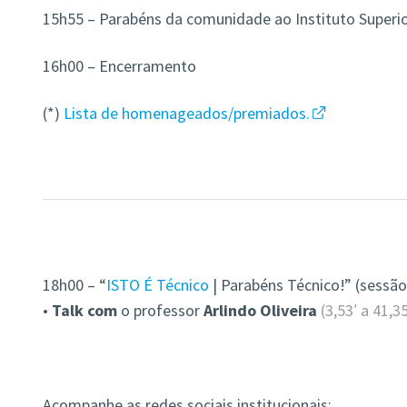
15h55 – Parabéns da comunidade ao Instituto Superior
16h00 – Encerramento
(*)
Lista de homenageados/premiados.
18h00 – “
ISTO É Técnico
| Parabéns Técnico!” (sessã
•
Talk com
o professor
Arlindo Oliveira
(3,53′ a 41,35
Acompanhe as redes sociais institucionais: