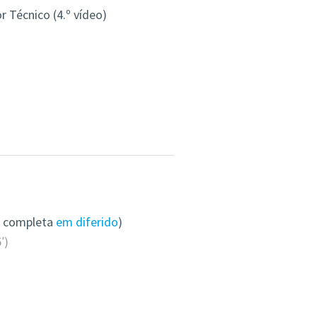
 Técnico (4.º vídeo)
o completa
em diferido
)
′)