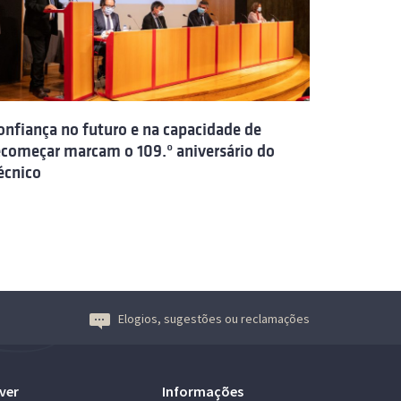
onfiança no futuro e na capacidade de
ecomeçar marcam o 109.º aniversário do
écnico
Elogios, sugestões ou reclamações
ver
Informações