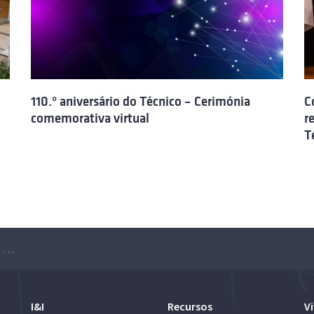
110.º aniversário do Técnico – Cerimónia
C
comemorativa virtual
r
T
Dia do Técnico 2020 – Celebração do 109.º aniversário da Escola
I&I
Recursos
Vi