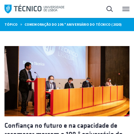
Saltar
Pesquisa
Me
para
o
»
TÓPICO
COMEMORAÇÃO DO 109.º ANIVERSÁRIO DO TÉCNICO (2020)
conteúdo
Confiança no futuro e na capacidade de