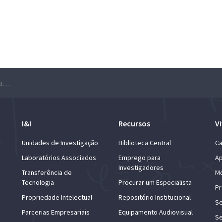
Colloquium de Matemática – Cláudia Nunes Philippart
I&I
Recursos
Vi
Unidades de Investigação
Biblioteca Central
Ca
Laboratórios Associados
Emprego para
Ap
Investigadores
Transferência de
Mo
Tecnologia
Procurar um Especialista
Pr
Propriedade Intelectual
Repositório Institucional
Se
Parcerias Empresariais
Equipamento Audiovisual
Se