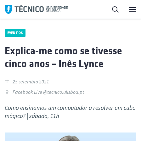
Saltar
Pesquisa
Me
para
o
conteúdo
EVENTOS
Explica-me como se tivesse
cinco anos – Inês Lynce
25 setembro 2021
Facebook Live @tecnico.ulisboa.pt
Como ensinamos um computador a resolver um cubo
mágico? | sábado, 11h