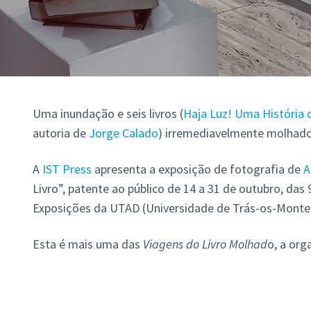
Uma inundação e seis livros (
Haja Luz! Uma História 
autoria de
Jorge Calado
) irremediavelmente molha
A
IST Press
apresenta a exposição de fotografia de
A
Livro”, patente ao público de 14 a 31 de outubro, das 
Exposições da UTAD (Universidade de Trás-os-Montes
Esta é mais uma das
Viagens do Livro Molhad
o, a org