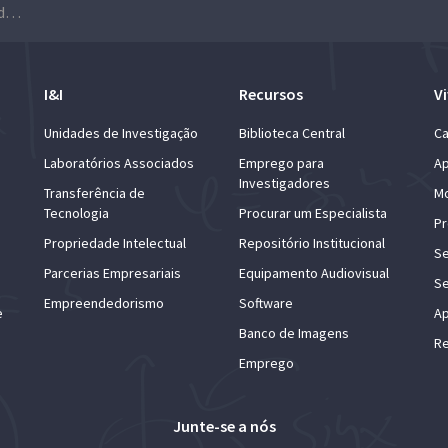
Mais uma Viagem do Livro Molhado…
I&I
Recursos
Vi
Unidades de Investigação
Biblioteca Central
Ca
Laboratórios Associados
Emprego para
Ap
Investigadores
Transferência de
Mo
Tecnologia
Procurar um Especialista
Pr
Propriedade Intelectual
Repositório Institucional
Se
Parcerias Empresariais
Equipamento Audiovisual
Se
Empreendedorismo
Software
e
Ap
Banco de Imagens
Re
Emprego
Junte-se a nós