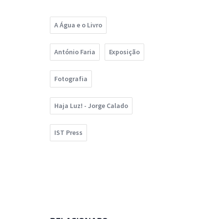
A Água e o Livro
António Faria
Exposição
Fotografia
Haja Luz! - Jorge Calado
IST Press