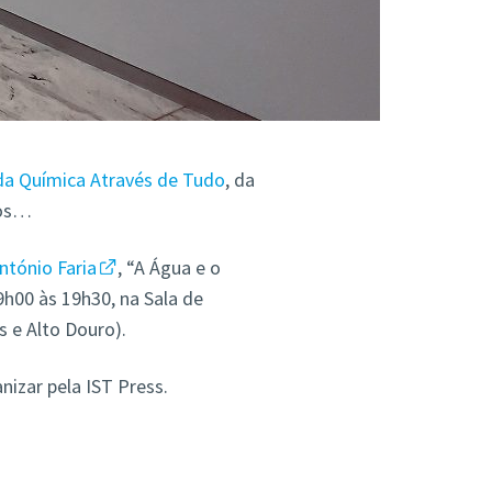
da Química Através de Tudo
, da
dos…
ntónio Faria
, “A Água e o
9h00 às 19h30, na Sala de
 e Alto Douro).
anizar pela IST Press.