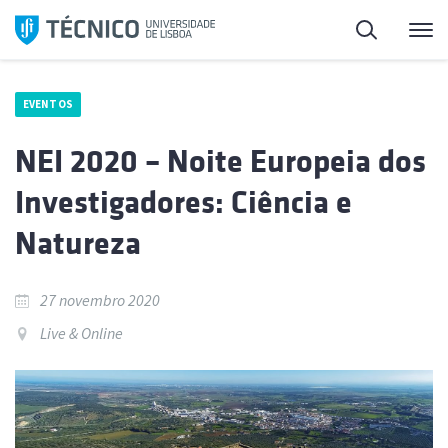
Saltar
Pesquisa
Me
para
o
conteúdo
EVENTOS
NEI 2020 – Noite Europeia dos
Investigadores: Ciência e
Natureza
27 novembro 2020
Live & Online