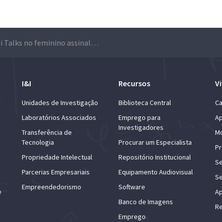
Alumni Talks no feminino assinalam 8 de março
I&I
Recursos
Vi
Unidades de Investigação
Biblioteca Central
Ca
Laboratórios Associados
Emprego para
Ap
Investigadores
Transferência de
Mo
Tecnologia
Procurar um Especialista
Pr
Propriedade Intelectual
Repositório Institucional
Se
Parcerias Empresariais
Equipamento Audiovisual
Se
Empreendedorismo
Software
e
Ap
Banco de Imagens
Re
Emprego