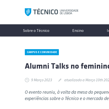
Saltar
para
o
conteúdo
Sobre o Técnico
Ensino
I
CAMPUS E COMUNIDADE
Aprese
Modelo 
A Inves
Conhece
Alumni Talks no feminin
Históri
Licenci
Unidade
Campi
Organi
Mestrad
Laborat
Cultura
9 Março 2023
atualizado a Março 10th 202
Documen
Mestra
Projeto
Protoco
Redes S
Minors
Excelên
Associa
O evento reuniu, à volta da mesa do pequen
Logo e 
Doutor
Núcleos
experiências sobre o Técnico e o mercado de
As últimas notícias e eventos
Todos o
Cursos 
Diversi
ocorrer 