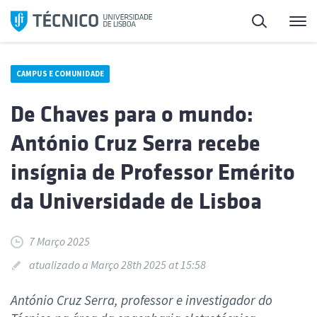
Saltar
Pesquisa
Me
para
o
conteúdo
CAMPUS E COMUNIDADE
De Chaves para o mundo:
António Cruz Serra recebe
insígnia de Professor Emérito
da Universidade de Lisboa
7 Março 2025
atualizado a Março 28th 2025 at 15:58
António Cruz Serra, professor e investigador do