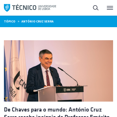
Saltar
Pesquisa
Me
para
o
»
TÓPICO
ANTÓNIO CRUZ SERRA
conteúdo
De Chaves para o mundo: António Cruz