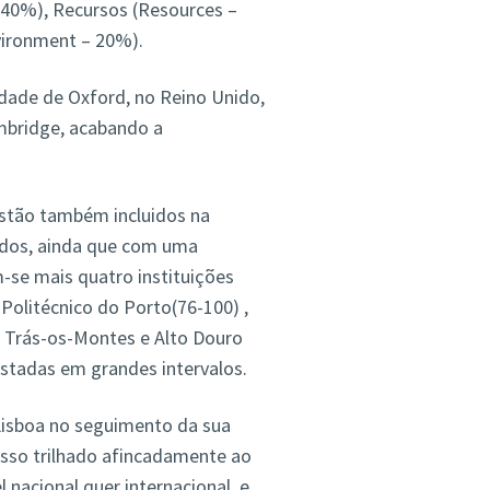
0%), Recursos (Resources –
ironment – 20%).
idade de Oxford, no Reino Unido,
ambridge, acabando a
estão também incluidos na
cados, ainda que com uma
m-se mais quatro instituições
o Politécnico do Porto(76-100) ,
e Trás-os-Montes e Alto Douro
listadas em grandes intervalos.
Lisboa no seguimento da sua
esso trilhado afincadamente ao
 nacional quer internacional, e