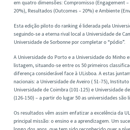
em quatro dimensões: Compromisso (Engagement – 4
20%), Resultados (Outcomes – 20%) e Ambiente (Env
Esta edição piloto do ranking é liderada pela Univers
seguindo-se a eterna rival local a Universidade de C
Universidade de Sorbonne por completar o “pódio”.
A Universidade do Porto e a Universidade do Minho 
listagem, situando-se entre os 50 primeiros classifi
diferença considerável face à ULisboa. A estas junta
nacionais: a Universidade de Aveiro ( 51-75), Institut
Universidade de Coimbra (101-125) e Universidade d
(126-150) – a partir do lugar 50 as universidades são 
Os resultados vêm assim enfatizar a excelência da U
principal missão: o ensino e a aprendizagem. Um suc
longo dos anos, que tem sido reconhecido quer a nível