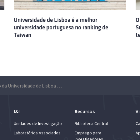
Universidade de Lisboa é a melhor
O
universidade portuguesa no ranking de
S
Taiwan
t
Ensino da Universidade de Lisboa é o 28º melhor da Europa
I&I
Recursos
Vi
Unidades de Investigação
Biblioteca Central
Ca
Laboratórios Associados
Emprego para
Ap
Investigadores