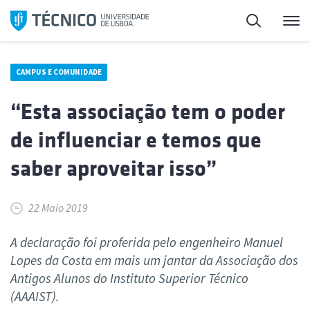
Saltar
Pesquisa
Me
para
o
conteúdo
CAMPUS E COMUNIDADE
“Esta associação tem o poder
de influenciar e temos que
saber aproveitar isso”
22 Maio 2019
A declaração foi proferida pelo engenheiro Manuel
Lopes da Costa em mais um jantar da Associação dos
Antigos Alunos do Instituto Superior Técnico
(AAAIST).