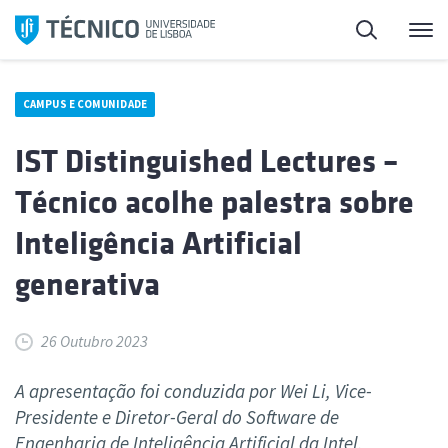
Saltar
Pesquisa
Me
para
o
conteúdo
CAMPUS E COMUNIDADE
IST Distinguished Lectures –
Técnico acolhe palestra sobre
Inteligência Artificial
generativa
26 Outubro 2023
A apresentação foi conduzida por Wei Li, Vice-
Presidente e Diretor-Geral do Software de
Engenharia de Inteligência Artificial da Intel.