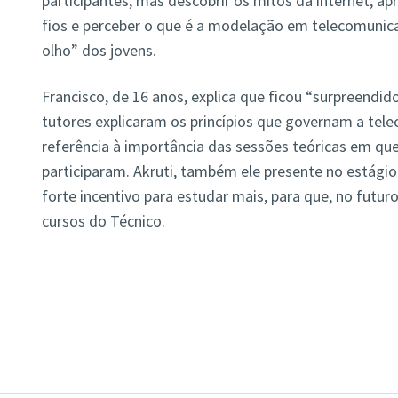
participantes, mas descobrir os mitos da internet, a
fios e perceber o que é a modelação em telecomun
olho” dos jovens.
Francisco, de 16 anos, explica que ficou “surpreendi
tutores explicaram os princípios que governam a tel
referência à importância das sessões teóricas em q
participaram. Akruti, também ele presente no estágio
forte incentivo para estudar mais, para que, no futu
cursos do Técnico.