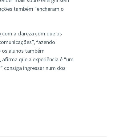
prender mais sobre energia sem
icações também “encheram o
do com a clareza com que os
ecomunicações”, fazendo
ue os alunos também
, afirma que a experiência é “um
ro” consiga ingressar num dos