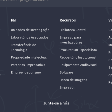
I&I
Recursos
Vi
Unidades de Investigação
Biblioteca Central
Ca
Laboratórios Associados
Emprego para
Ap
Investigadores
Transferência de
Mo
Tecnologia
Procurar um Especialista
Pr
Propriedade Intelectual
Repositório Institucional
Se
Parcerias Empresariais
Equipamento Audiovisual
Se
Empreendedorismo
Software
e
Ap
Banco de Imagens
Re
Emprego
Junte-se a nós