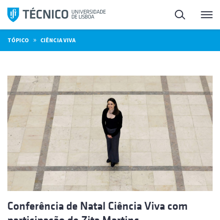
Saltar
Pesquisa
Me
para
o
»
TÓPICO
CIÊNCIA VIVA
conteúdo
Conferência de Natal Ciência Viva com