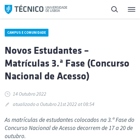
Saltar
Pesquisa
Me
para
o
conteúdo
CAMPUS E COMUNIDADE
Novos Estudantes –
Matrículas 3.ª Fase (Concurso
Nacional de Acesso)
14 Outubro 2022
atualizado a Outubro 21st 2022 at 08:54
As matrículas de estudantes colocados na 3.ª Fase do
Concurso Nacional de Acesso decorrem de 17 a 20 de
outubro.