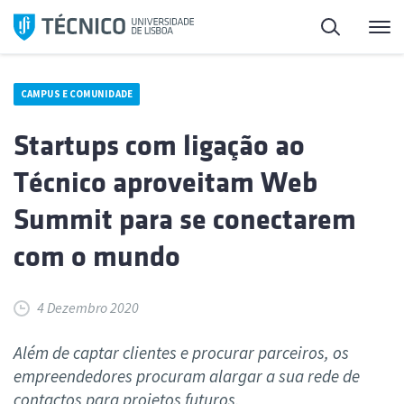
Saltar
Pesquisa
Me
para
o
conteúdo
CAMPUS E COMUNIDADE
Startups com ligação ao
Técnico aproveitam Web
Summit para se conectarem
com o mundo
4 Dezembro 2020
Além de captar clientes e procurar parceiros, os
empreendedores procuram alargar a sua rede de
contactos para projetos futuros.