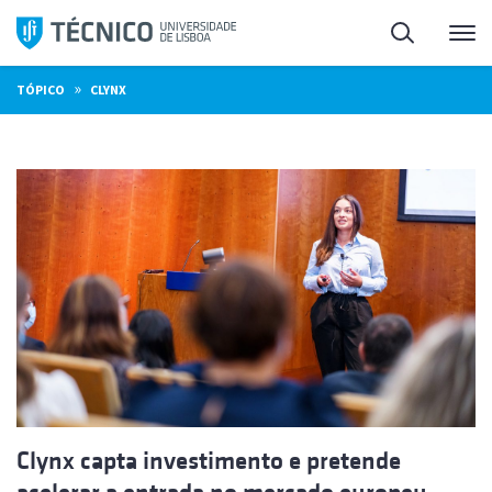
Saltar
Pesquisa
Me
para
o
»
TÓPICO
CLYNX
conteúdo
Clynx capta investimento e pretende