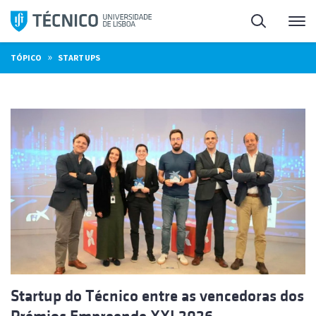
Saltar
Pesquisa
Me
para
o
»
TÓPICO
STARTUPS
conteúdo
Startup do Técnico entre as vencedoras dos