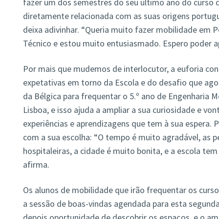
fazer um dos semestres do seu último ano do curso d
diretamente relacionada com as suas origens portugu
deixa adivinhar. “Queria muito fazer mobilidade em Po
Técnico e estou muito entusiasmado. Espero poder ap
Por mais que mudemos de interlocutor, a euforia cont
expetativas em torno da Escola e do desafio que ag
da Bélgica para frequentar o 5.º ano de Engenharia M
Lisboa, e isso ajuda a ampliar a sua curiosidade e vo
experiências e aprendizagens que tem à sua espera. Pa
com a sua escolha: “O tempo é muito agradável, as p
hospitaleiras, a cidade é muito bonita, e a escola te
afirma.
Os alunos de mobilidade que irão frequentar os curs
a sessão de boas-vindas agendada para esta segunda-
depois oportunidade de descobrir os espaços e o am