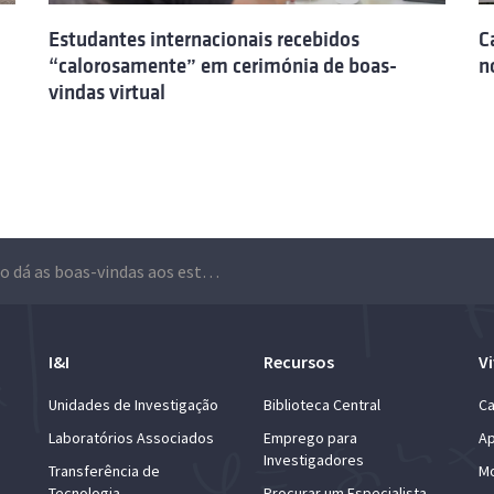
Estudantes internacionais recebidos
C
“calorosamente” em cerimónia de boas-
n
vindas virtual
Técnico dá as boas-vindas aos estudantes internacionais
I&I
Recursos
Vi
Unidades de Investigação
Biblioteca Central
Ca
Laboratórios Associados
Emprego para
Ap
Investigadores
Transferência de
Mo
Tecnologia
Procurar um Especialista