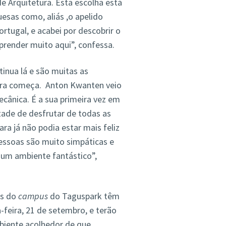
e Arquitetura. Esta escolha está
esas como, aliás ,o apelido
rtugal, e acabei por descobrir o
render muito aqui”, confessa.
inua lá e são muitas as
ora começa. Anton Kwanten veio
ecânica. É a sua primeira vez em
ntade de desfrutar de todas as
ra já não podia estar mais feliz
essoas são muito simpáticas e
m um ambiente fantástico”,
os do
campus
do Taguspark têm
feira, 21 de setembro, e terão
biente acolhedor de que