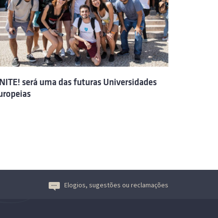
NITE! será uma das futuras Universidades
uropeias
Elogios, sugestões ou reclamações