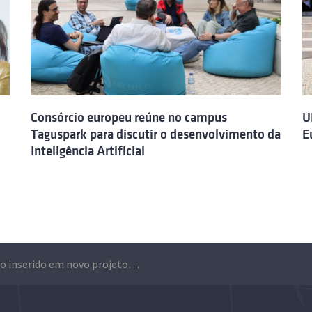
Consórcio europeu reúne no campus
U
Taguspark para discutir o desenvolvimento da
E
Inteligência Artificial
Técnico inserido em novo projeto de consórcio que reúne nove universidades europeias