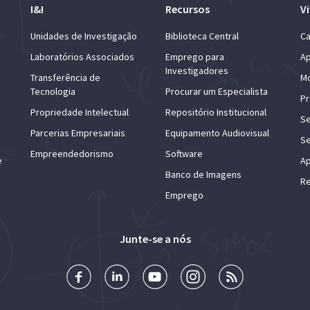
I&I
Recursos
Vi
Unidades de Investigação
Biblioteca Central
Ca
Laboratórios Associados
Emprego para
Ap
Investigadores
Transferência de
Mo
Tecnologia
Procurar um Especialista
Pr
Propriedade Intelectual
Repositório Institucional
Se
Parcerias Empresariais
Equipamento Audiovisual
Se
Empreendedorismo
Software
e
Ap
Banco de Imagens
Re
Emprego
Junte-se a nós