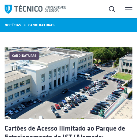
Saltar
Pesquisa
Me
para
o
»
NOTÍCIAS
CANDIDATURAS
conteúdo
CANDIDATURAS
Cartões de Acesso Ilimitado ao Parque de