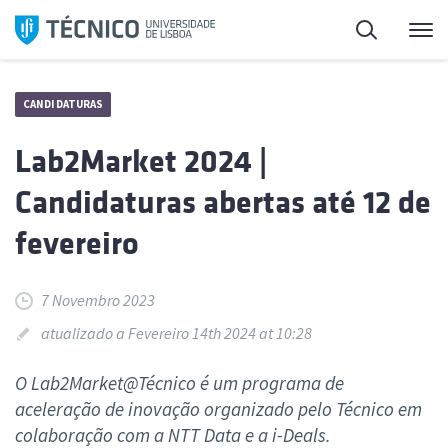
Saltar
Pesquisa
Me
para
o
conteúdo
CANDIDATURAS
Lab2Market 2024 |
Candidaturas abertas até 12 de
fevereiro
7 Novembro 2023
atualizado a Fevereiro 14th 2024 at 10:28
O Lab2Market@Técnico é um programa de
aceleração de inovação organizado pelo Técnico em
colaboração com a NTT Data e a i-Deals.