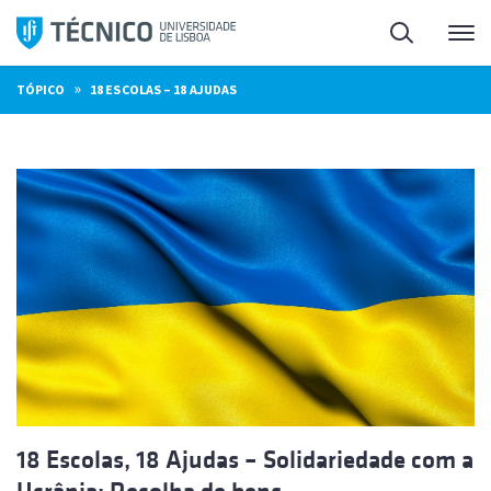
Saltar
Pesquisa
Me
para
o
»
TÓPICO
18 ESCOLAS – 18 AJUDAS
conteúdo
18 Escolas, 18 Ajudas – Solidariedade com a