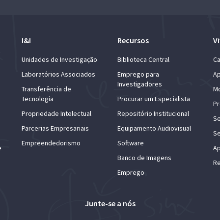
I&I
Recursos
Vi
Unidades de Investigação
Biblioteca Central
Ca
Laboratórios Associados
Emprego para
Ap
Investigadores
Transferência de
Mo
Tecnologia
Procurar um Especialista
Pr
Propriedade Intelectual
Repositório Institucional
Se
Parcerias Empresariais
Equipamento Audiovisual
Se
Empreendedorismo
Software
e
Ap
Banco de Imagens
Re
Emprego
Junte-se a nós