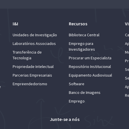
I&I
Recursos
Vi
Unidades de Investigação
Biblioteca Central
Ca
Laboratórios Associados
Emprego para
Ap
Investigadores
Transferência de
Mo
Tecnologia
Procurar um Especialista
Pr
Propriedade Intelectual
Repositório Institucional
Se
Parcerias Empresariais
Equipamento Audiovisual
Se
Empreendedorismo
Software
e
Ap
Banco de Imagens
Re
Emprego
Junte-se a nós