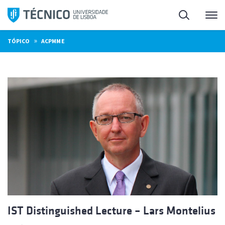
Saltar
Pesquisa
Me
para
o
»
TÓPICO
ACPMME
conteúdo
IST Distinguished Lecture – Lars Montelius