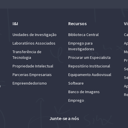
I&I
Recursos
Vi
Unidades de Investigação
Biblioteca Central
Ca
Laboratórios Associados
Emprego para
Ap
Investigadores
Transferência de
Mo
Tecnologia
Procurar um Especialista
Pr
Propriedade Intelectual
Repositório Institucional
Se
Parcerias Empresariais
Equipamento Audiovisual
Se
Empreendedorismo
Software
e
Ap
Banco de Imagens
Re
Emprego
Junte-se a nós