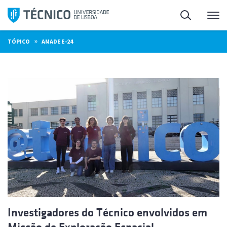
Saltar
Pesquisa
Me
para
o
»
TÓPICO
AMADEE-24
conteúdo
Investigadores do Técnico envolvidos em