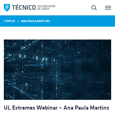
Saltar
Pesquisa
Me
para
o
»
TÓPICO
ANA PAULA MARTINS
conteúdo
UL Extremes Webinar – Ana Paula Martins