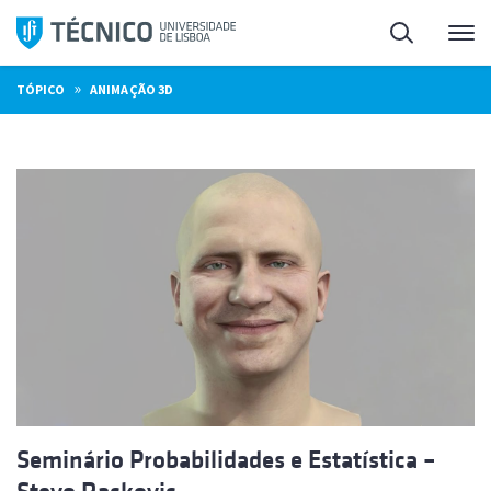
Saltar
Pesquisa
Me
para
o
»
TÓPICO
ANIMAÇÃO 3D
conteúdo
Seminário Probabilidades e Estatística –