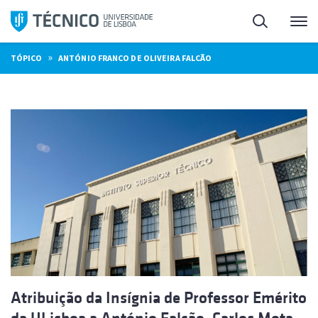
Saltar
Pesquisa
Me
para
o
»
TÓPICO
ANTÓNIO FRANCO DE OLIVEIRA FALCÃO
conteúdo
Atribuição da Insígnia de Professor Emérito