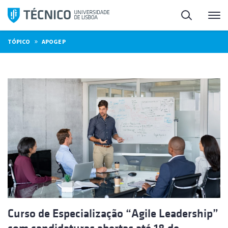
Saltar
Pesquisa
Me
para
o
»
TÓPICO
APOGEP
conteúdo
Curso de Especialização “Agile Leadership”