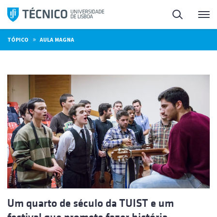
Saltar
Pesquisa
Me
para
o
»
TÓPICO
AULA MAGNA
conteúdo
Um quarto de século da TUIST e um