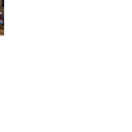
ão Avançada
o