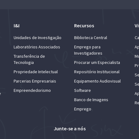
I&I
Recursos
Vi
Unidades de Investigação
Biblioteca Central
Ca
Laboratórios Associados
Emprego para
Ap
Investigadores
Transferência de
Mo
Tecnologia
Procurar um Especialista
Pr
Propriedade Intelectual
Repositório Institucional
Se
Parcerias Empresariais
Equipamento Audiovisual
Se
Empreendedorismo
Software
e
Ap
Banco de Imagens
Re
Emprego
Junte-se a nós