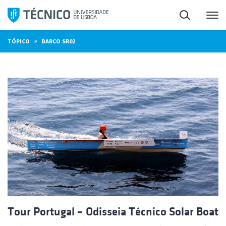
Saltar
Pesquisa
Me
para
o
»
TÓPICO
BARCO SR02
conteúdo
Tour Portugal – Odisseia Técnico Solar Boat