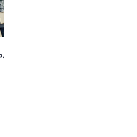
ão Avançada
o,