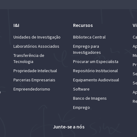
I&I
Recursos
Vi
Unidades de Investigação
Biblioteca Central
Ca
Laboratórios Associados
Emprego para
Ap
Investigadores
Transferência de
Mo
Tecnologia
Procurar um Especialista
Pr
Propriedade Intelectual
Repositório Institucional
Se
Parcerias Empresariais
Equipamento Audiovisual
Se
Empreendedorismo
Software
e
Ap
Banco de Imagens
Re
Emprego
Junte-se a nós