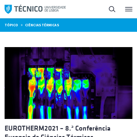
Saltar
Pesquisa
Me
para
o
»
TÓPICO
CIÊNCIAS TÉRMICAS
conteúdo
EUROTHERM2021 – 8.ª Conferência