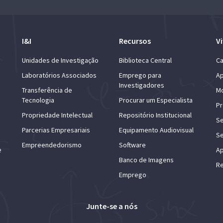
I&I
Recursos
Vi
Unidades de Investigação
Biblioteca Central
Ca
Laboratórios Associados
Emprego para
Ap
Investigadores
Transferência de
Mo
Tecnologia
Procurar um Especialista
Pr
Propriedade Intelectual
Repositório Institucional
Se
Parcerias Empresariais
Equipamento Audiovisual
Se
Empreendedorismo
Software
e
Ap
Banco de Imagens
Re
Emprego
Junte-se a nós