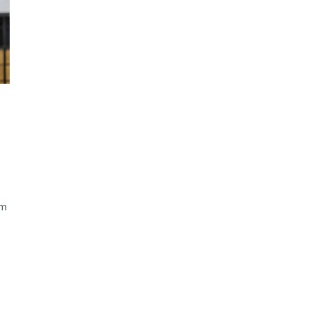
ão Avançada
um