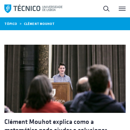
Saltar
Pesquisa
Me
para
o
»
TÓPICO
CLÉMENT MOUHOT
conteúdo
Clément Mouhot explica como a