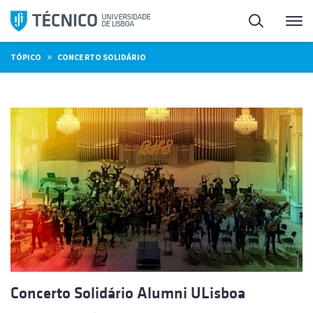
Saltar
Pesquisa
Me
para
o
»
TÓPICO
CONCERTO SOLIDÁRIO
conteúdo
Concerto Solidário Alumni ULisboa