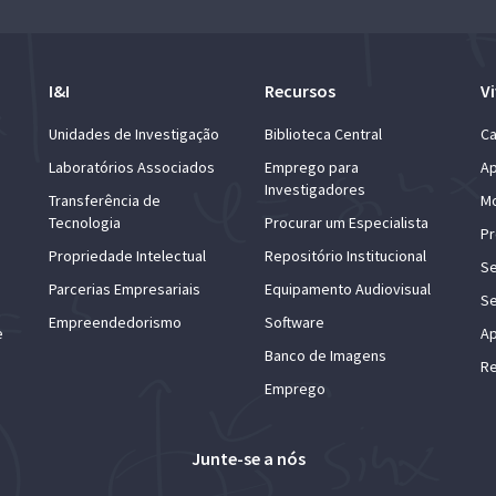
I&I
Recursos
Vi
Unidades de Investigação
Biblioteca Central
Ca
Laboratórios Associados
Emprego para
Ap
Investigadores
Transferência de
Mo
Tecnologia
Procurar um Especialista
Pr
Propriedade Intelectual
Repositório Institucional
Se
Parcerias Empresariais
Equipamento Audiovisual
Se
Empreendedorismo
Software
e
Ap
Banco de Imagens
Re
Emprego
Junte-se a nós