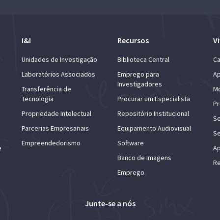
I&I
Recursos
Vi
Unidades de Investigação
Biblioteca Central
Ca
Laboratórios Associados
Emprego para
Ap
Investigadores
Transferência de
Mo
Tecnologia
Procurar um Especialista
Pr
Propriedade Intelectual
Repositório Institucional
Se
Parcerias Empresariais
Equipamento Audiovisual
Se
Empreendedorismo
Software
e
Ap
Banco de Imagens
Re
Emprego
Junte-se a nós