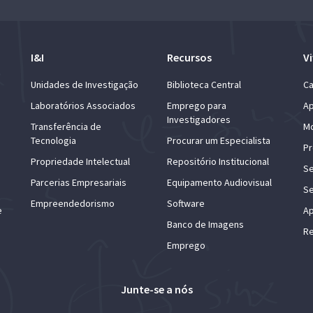
I&I
Recursos
Vi
Unidades de Investigação
Biblioteca Central
Ca
Laboratórios Associados
Emprego para
Ap
Investigadores
Transferência de
Mo
Tecnologia
Procurar um Especialista
Pr
Propriedade Intelectual
Repositório Institucional
Se
Parcerias Empresariais
Equipamento Audiovisual
Se
Empreendedorismo
Software
e
Ap
Banco de Imagens
Re
Emprego
Junte-se a nós