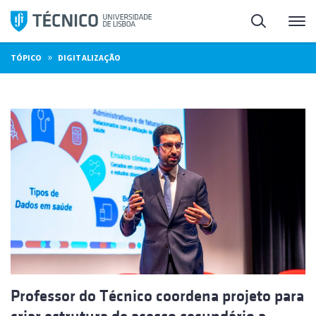
Saltar
Pesquisa
Me
para
o
»
TÓPICO
DIGITALIZAÇÃO
conteúdo
Professor do Técnico coordena projeto para