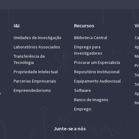
I&I
Recursos
Vi
Unidades de Investigação
Biblioteca Central
Ca
Laboratórios Associados
Emprego para
Ap
Investigadores
Transferência de
Mo
Tecnologia
Procurar um Especialista
Pr
Propriedade Intelectual
Repositório Institucional
Se
Parcerias Empresariais
Equipamento Audiovisual
Se
Empreendedorismo
Software
e
Ap
Banco de Imagens
Re
Emprego
Junte-se a nós