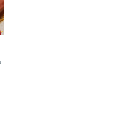
ão Avançada
e