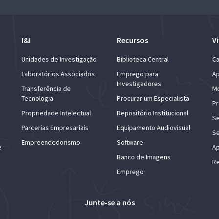
I&I
Recursos
Vi
Unidades de Investigação
Biblioteca Central
Ca
Laboratórios Associados
Emprego para
Ap
Investigadores
Transferência de
Mo
Tecnologia
Procurar um Especialista
Pr
Propriedade Intelectual
Repositório Institucional
Se
Parcerias Empresariais
Equipamento Audiovisual
Se
Empreendedorismo
Software
e
Ap
Banco de Imagens
Re
Emprego
Junte-se a nós