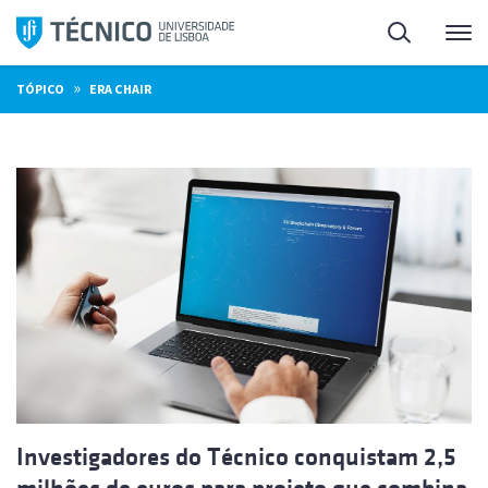
Saltar
Pesquisa
Me
para
o
»
TÓPICO
ERA CHAIR
conteúdo
Investigadores do Técnico conquistam 2,5